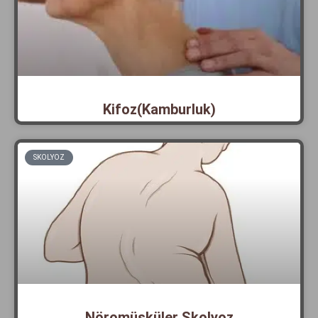
Kifoz(Kamburluk)
SKOLYOZ
Nöromüsküler Skolyoz