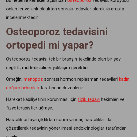
Bu nedenle kemikler açısından
osteoporoz
tedavisi; koruyucu
önlemler ve kırık olduktan sonraki tedaviler olarak iki grupta
incelenmektedir.
Osteoporoz tedavisini
ortopedi mi yapar?
Osteoporoz tedavisi tek bir branşın tekelinde olan bir şey
değildir, multi-disipliner yaklaşım gerektirir.
Örneğin;
menopoz
sonrası hormon replasman tedavileri
kadın
doğum hekimleri
tarafından düzenlenir.
Hareket kabiliyetinin korunması için
fizik tedavi
hekimleri ve
fizyoterapistler uğraşır.
Hastalık ortaya çıktıktan sonra yandaş hastalıklar da
gözetilerek tedavinin yönetilmesi endokrinologlar tarafından
yapılır.