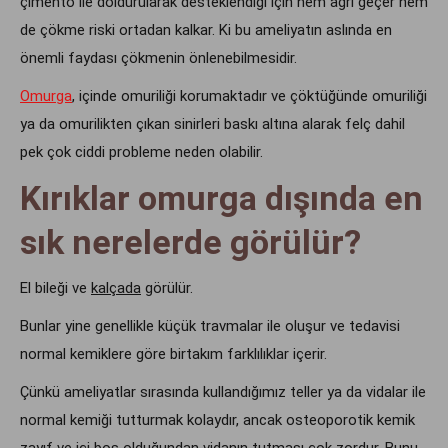
çimento ile doldurularak desteklendiği için hem ağrı geçer hem
de çökme riski ortadan kalkar. Ki bu ameliyatın aslında en
önemli faydası çökmenin önlenebilmesidir.
Omurga
,
içinde omuriliği korumaktadır ve çöktüğünde omuriliği
ya da omurilikten çıkan sinirleri baskı altına alarak felç dahil
pek çok ciddi probleme neden olabilir.
Kırıklar omurga dışında en
sık nerelerde görülür?
El bileği ve
kalçada
görülür.
Bunlar yine genellikle küçük travmalar ile oluşur ve tedavisi
normal kemiklere göre birtakım farklılıklar içerir.
Çünkü ameliyatlar sırasında kullandığımız teller ya da vidalar ile
normal kemiği tutturmak kolaydır, ancak osteoporotik kemik
zayıf ve içi boş olduğundan vidanın tutması çok zordur. Bunu